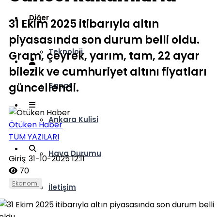
Diğer
31 Ekim 2025 itibarıyla altın
piyasasında son durum belli oldu.
Teknoloji
Gram, çeyrek, yarım, tam, 22 ayar
bilezik ve cumhuriyet altını fiyatları
güncellendi.
Sanat
Ankara Kulisi
Ötüken Haber
TÜM YAZILARI
Hava Durumu
Giriş: 31-10-2025 12:11
70
Ekonomi
İletişim