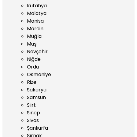
Kütahya
Malatya
Manisa
Mardin
Muğla
Muş
Nevşehir
Niğde
Ordu
Osmaniye
Rize
Sakarya
Samsun
Siirt
Sinop
Sivas
Şanlıurfa
Şırnak