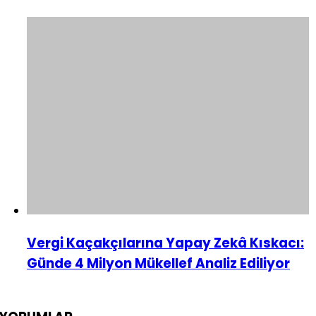
Vergi Kaçakçılarına Yapay Zekâ Kıskacı:
Günde 4 Milyon Mükellef Analiz Ediliyor