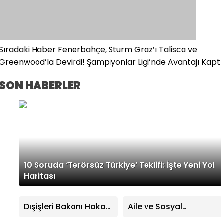
Sıradaki Haber
Fenerbahçe, Sturm Graz’ı Talisca ve
Greenwood’la Devirdi! Şampiyonlar Ligi’nde Avantajı Kapt
SON HABERLER
10 Soruda ‘Terörsüz Türkiye’ Teklifi: İşte Yeni Yol
Haritası
Dışişleri Bakanı Hakan
Aile ve Sosyal
Fidan’dan İsrail’e Sert
Hizmetler Bakanı