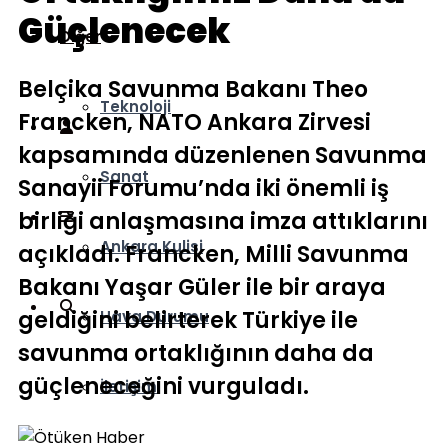
Güçlenecek
Diğer
Belçika Savunma Bakanı Theo
Teknoloji
Francken, NATO Ankara Zirvesi
kapsamında düzenlenen Savunma
Sanat
Sanayii Forumu’nda iki önemli iş
birliği anlaşmasına imza attıklarını
Ankara Kulisi
açıkladı. Francken, Milli Savunma
Bakanı Yaşar Güler ile bir araya
geldiğini belirterek Türkiye ile
Hava Durumu
savunma ortaklığının daha da
güçleneceğini vurguladı.
İletişim