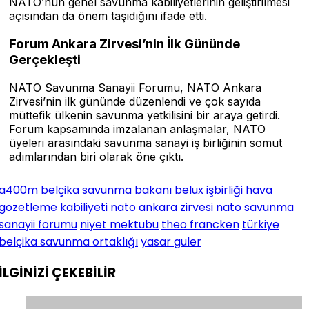
NATO’nun genel savunma kabiliyetlerinin geliştirilmesi
açısından da önem taşıdığını ifade etti.
Forum Ankara Zirvesi’nin İlk Gününde
Gerçekleşti
NATO Savunma Sanayii Forumu, NATO Ankara
Zirvesi’nin ilk gününde düzenlendi ve çok sayıda
müttefik ülkenin savunma yetkilisini bir araya getirdi.
Forum kapsamında imzalanan anlaşmalar, NATO
üyeleri arasındaki savunma sanayi iş birliğinin somut
adımlarından biri olarak öne çıktı.
a400m
belçika savunma bakanı
belux işbirliği
hava
gözetleme kabiliyeti
nato ankara zirvesi
nato savunma
sanayii forumu
niyet mektubu
theo francken
türkiye
belçika savunma ortaklığı
yasar guler
İLGİNİZİ
ÇEKEBİLİR