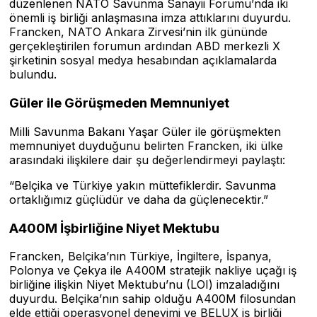
düzenlenen NATO Savunma Sanayii Forumu’nda iki
önemli iş birliği anlaşmasına imza attıklarını duyurdu.
Francken, NATO Ankara Zirvesi’nin ilk gününde
gerçekleştirilen forumun ardından ABD merkezli X
şirketinin sosyal medya hesabından açıklamalarda
bulundu.
Güler ile Görüşmeden Memnuniyet
Milli Savunma Bakanı Yaşar Güler ile görüşmekten
memnuniyet duyduğunu belirten Francken, iki ülke
arasındaki ilişkilere dair şu değerlendirmeyi paylaştı:
“Belçika ve Türkiye yakın müttefiklerdir. Savunma
ortaklığımız güçlüdür ve daha da güçlenecektir.”
A400M İşbirliğine Niyet Mektubu
Francken, Belçika’nın Türkiye, İngiltere, İspanya,
Polonya ve Çekya ile A400M stratejik nakliye uçağı iş
birliğine ilişkin Niyet Mektubu’nu (LOI) imzaladığını
duyurdu. Belçika’nın sahip olduğu A400M filosundan
elde ettiği operasyonel deneyimi ve BELUX iş birliği