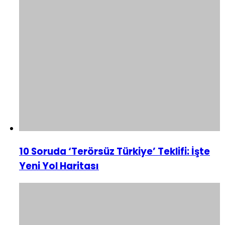
10 Soruda ‘Terörsüz Türkiye’ Teklifi: İşte
Yeni Yol Haritası