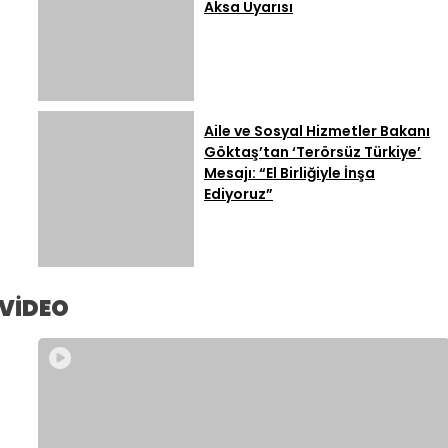
Aksa Uyarısı
Aile ve Sosyal Hizmetler Bakanı
Göktaş’tan ‘Terörsüz Türkiye’
Mesajı: “El Birliğiyle İnşa
Ediyoruz”
VİDEO