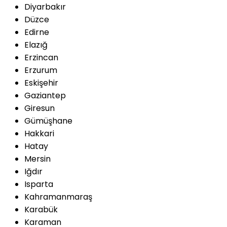
Diyarbakır
Düzce
Edirne
Elazığ
Erzincan
Erzurum
Eskişehir
Gaziantep
Giresun
Gümüşhane
Hakkari
Hatay
Mersin
Iğdır
Isparta
Kahramanmaraş
Karabük
Karaman