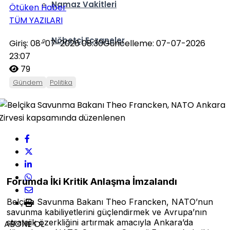
Namaz Vakitleri
Ötüken Haber
TÜM YAZILARI
Nöbetçi Eczaneler
Giriş: 08-07-2026 08:30
Güncelleme: 07-07-2026
23:07
79
Gündem
Politika
Forumda İki Kritik Anlaşma İmzalandı
Belçika Savunma Bakanı Theo Francken, NATO’nun
savunma kabiliyetlerini güçlendirmek ve Avrupa’nın
stratejik özerkliğini artırmak amacıyla Ankara’da
ABONE OL