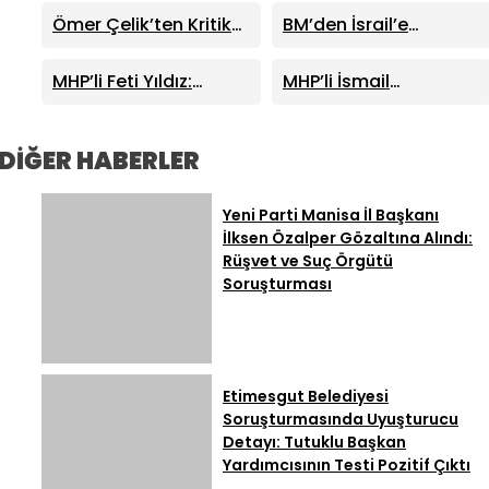
Mescid-i Aksa Uyarısı
Göktaş’tan ‘Terörsüz
Ömer Çelik’ten Kritik
BM’den İsrail’e
Türkiye’ Mesajı: “El
Açıklamalar: “Sürecin
Ateşkes Tepkisi:
Birliğiyle İnşa
En Önemli
Lübnan’da Mansuri
MHP’li Feti Yıldız:
MHP’li İsmail
Ediyoruz”
Aşamasındayız”
Köyü İçin Tahliye Emri
“Terör Belasını Tarihin
Özdemir’den İYİ Parti
Karanlık Çöplüğüne
Lideri Müsavat
Gönderiyoruz”
Dervişoğlu’na Sert
DİĞER HABERLER
Tepki: “FETÖ’den
Aldığı Talimatla
Yeni Parti Manisa İl Başkanı
Muhalefet Ediyor”
İlksen Özalper Gözaltına Alındı:
Rüşvet ve Suç Örgütü
Soruşturması
Etimesgut Belediyesi
Soruşturmasında Uyuşturucu
Detayı: Tutuklu Başkan
Yardımcısının Testi Pozitif Çıktı