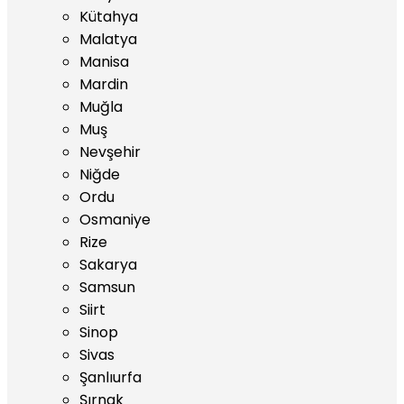
Kütahya
Malatya
Manisa
Mardin
Muğla
Muş
Nevşehir
Niğde
Ordu
Osmaniye
Rize
Sakarya
Samsun
Siirt
Sinop
Sivas
Şanlıurfa
Şırnak