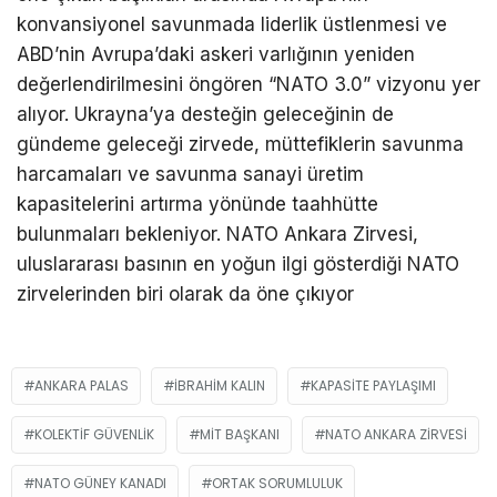
konvansiyonel savunmada liderlik üstlenmesi ve
ABD’nin Avrupa’daki askeri varlığının yeniden
değerlendirilmesini öngören “NATO 3.0” vizyonu yer
alıyor. Ukrayna’ya desteğin geleceğinin de
gündeme geleceği zirvede, müttefiklerin savunma
harcamaları ve savunma sanayi üretim
kapasitelerini artırma yönünde taahhütte
bulunmaları bekleniyor. NATO Ankara Zirvesi,
uluslararası basının en yoğun ilgi gösterdiği NATO
zirvelerinden biri olarak da öne çıkıyor
ANKARA PALAS
IBRAHIM KALIN
KAPASITE PAYLAŞIMI
KOLEKTIF GÜVENLIK
MIT BAŞKANI
NATO ANKARA ZIRVESI
NATO GÜNEY KANADI
ORTAK SORUMLULUK