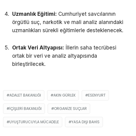
Uzmanlık Eğitimi:
Cumhuriyet savcılarının
örgütlü suç, narkotik ve mali analiz alanındaki
uzmanlıkları sürekli eğitimlerle desteklenecek.
Ortak Veri Altyapısı:
İllerin saha tecrübesi
ortak bir veri ve analiz altyapısında
birleştirilecek.
ADALET BAKANLIĞI
AKIN GÜRLEK
ESENYURT
İÇIŞLERI BAKANLIĞI
ORGANIZE SUÇLAR
UYUŞTURUCUYLA MÜCADELE
YASA DIŞI BAHIS