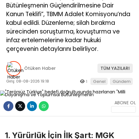
Bütünleşmenin Güçlendirilmesine Dair
Kanun Teklifi”, TBMM Adalet Komisyonu’nda
kabul edildi. Düzenleme; silah bırakma
sürecinden soruşturma, kovuşturma ve
infaz ertelemelerine kadar hukuki
çerçevenin detaylarını belirliyor.
Ötüken Haber
TÜM YAZILARI
Giriş: 08-08-2026 19:18
1
Genel
Gündem
ABONE OL
1. Yürürlük İçin İlk Şart: MGK