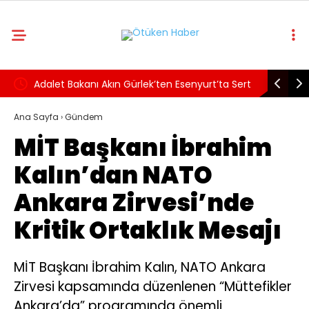
rın
Adalet Bakanı Akın Gürlek’ten Esenyurt’ta Sert
‘Terörsüz
t 45
Uyuşturucu ve Çete Açıklaması
Teklifi Ka
Ana Sayfa
›
Gündem
MİT Başkanı İbrahim
Kapsaya
Kalın’dan NATO
Ankara Zirvesi’nde
Kritik Ortaklık Mesajı
MİT Başkanı İbrahim Kalın, NATO Ankara
Zirvesi kapsamında düzenlenen “Müttefikler
Ankara’da” programında önemli