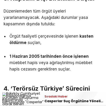
Düzenlemeden tüm örgüt üyeleri
yararlanamayacak. Aşağıdaki durumlar yasa
kapsamının dışında tutuldu:
Örgüt faaliyeti çerçevesinde işlenen
kasten
öldürme
suçları,
1 Haziran 2005 tarihinden önce işlenen
müebbet hapis veya ağırlaştırılmış müebbet
hapis cezasını gerektiren suçlar.
4. ‘Terörsüz Türkiye’ Sürecini
Yürütecek Kurulun Yapısı
Sıradaki Haber
Casperlar Suç Örgütüne Yönelik Soruşturmada 151 Şüpheli Hakkında İddianame