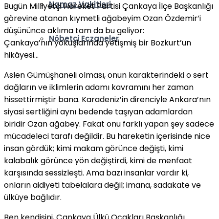
Namaz Vakitleri
Bugün Milliyetçi Hareket Partisi Çankaya İlçe Başkanlığı
görevine atanan kıymetli ağabeyim Ozan Özdemir’i
düşününce aklıma tam da bu geliyor:
Nöbetçi Eczaneler
Çankaya’nın yokuşlarında yetişmiş bir Bozkurt’un
hikâyesi…
Aslen Gümüşhaneli olması, onun karakterindeki o sert
dağların ve iklimlerin adamı kavramını her zaman
hissettirmiştir bana. Karadeniz’in direnciyle Ankara’nın
siyasi sertliğini aynı bedende taşıyan adamlardan
biridir Ozan ağabey. Fakat onu farklı yapan şey sadece
mücadeleci tarafı değildir. Bu hareketin içerisinde nice
insan gördük; kimi makam görünce değişti, kimi
kalabalık görünce yön değiştirdi, kimi de menfaat
karşısında sessizleşti. Ama bazı insanlar vardır ki,
onların aidiyeti tabelalara değil; imana, sadakate ve
ülküye bağlıdır.
Ben kendisini, Çankaya Ülkü Ocakları Başkanlığı