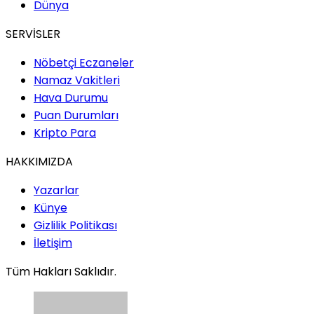
Dünya
ve Cazibenin Mitolojik
Sembolü
SERVİSLER
Nöbetçi Eczaneler
Çilem Tanyıldız / Yazar
Namaz Vakitleri
Hava Durumu
Kung Fu Panda: Bir
Pandadan Çok Daha Fazlası
Puan Durumları
Kripto Para
HAKKIMIZDA
Serkan Demir / CEO
NATO Zirvesi: Türkiye İçin
Yazarlar
Diplomatik Vitrin, Ekonomik
Künye
Fırsat ve İş Dünyası İçin Yeni
Gizlilik Politikası
Bir Dönemin Kapısı
İletişim
Tüm Hakları Saklıdır.
Doç.Dr.İbrahim Akkaş /
Akademisyen