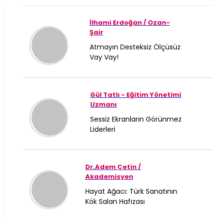
İlhami Erdoğan / Ozan-
Şair
Atmayın Desteksiz Ölçüsüz
Vay Vay!
Gül Tatlı - Eğitim Yönetimi
Uzmanı
Sessiz Ekranların Görünmez
Liderleri
Dr.Adem Çetin /
Akademisyen
Hayat Ağacı: Türk Sanatının
Kök Salan Hafızası