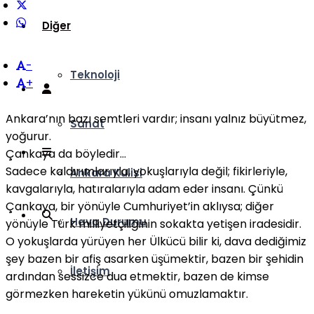
Diğer
-
Teknoloji
+
Ankara’nın bazı semtleri vardır; insanı yalnız büyütmez,
Sanat
yoğurur.
Çankaya da böyledir…
Sadece kaldırımlarıyla, yokuşlarıyla değil; fikirleriyle,
Ankara Kulisi
kavgalarıyla, hatıralarıyla adam eder insanı. Çünkü
Çankaya, bir yönüyle Cumhuriyet’in aklıysa; diğer
Hava Durumu
yönüyle Türk milliyetçiliğinin sokakta yetişen iradesidir.
O yokuşlarda yürüyen her Ülkücü bilir ki, dava dediğimiz
şey bazen bir afiş asarken üşümektir, bazen bir şehidin
İletişim
ardından sessizce dua etmektir, bazen de kimse
görmezken hareketin yükünü omuzlamaktır.