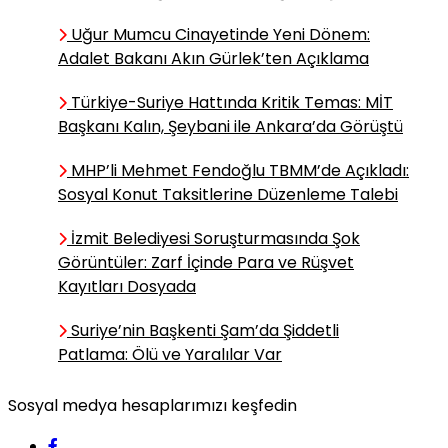
Çıkarın
Uğur Mumcu Cinayetinde Yeni Dönem:
Adalet Bakanı Akın Gürlek’ten Açıklama
Murat Can Çetinkaya /
Türkiye-Suriye Hattında Kritik Temas: MİT
Uzman Psikolog
Başkanı Kalın, Şeybani ile Ankara’da Görüştü
Belirsizliğe Tahammülsüzlük:
İnsan Neden “Kötü de Olsa
MHP’li Mehmet Fendoğlu TBMM’de Açıkladı:
Sonuç Belli Olsun” İster?
Sosyal Konut Taksitlerine Düzenleme Talebi
İzmit Belediyesi Soruşturmasında Şok
Alperen Varol / Halk
Görüntüler: Zarf İçinde Para ve Rüşvet
Bilimci,Yazar
Kayıtları Dosyada
Mizah Maskeli Küstahlık: Atsız
Suriye’nin Başkenti Şam’da Şiddetli
ve Topal Asker’in
Aynasından Bugüne Bakış
Patlama: Ölü ve Yaralılar Var
Sosyal medya hesaplarımızı keşfedin
Miraç Özmen /
Araştırmacı,Yazar