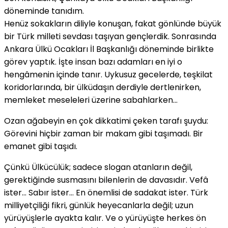
döneminde tanıdım.
Henüz sokakların diliyle konuşan, fakat gönlünde büyük
bir Türk milleti sevdası taşıyan gençlerdik. Sonrasında
Ankara Ülkü Ocakları İl Başkanlığı döneminde birlikte
görev yaptık. İşte insan bazı adamları en iyi o
hengâmenin içinde tanır. Uykusuz gecelerde, teşkilat
koridorlarında, bir ülküdaşın derdiyle dertlenirken,
memleket meseleleri üzerine sabahlarken…
Ozan ağabeyin en çok dikkatimi çeken tarafı şuydu:
Görevini hiçbir zaman bir makam gibi taşımadı. Bir
emanet gibi taşıdı.
Çünkü Ülkücülük; sadece slogan atanların değil,
gerektiğinde susmasını bilenlerin de davasıdır. Vefâ
ister… Sabır ister… En önemlisi de sadakat ister. Türk
milliyetçiliği fikri, günlük heyecanlarla değil; uzun
yürüyüşlerle ayakta kalır. Ve o yürüyüşte herkes ön