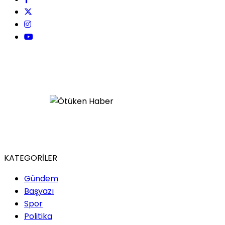
Küçük Bir Çocuğa Koca Bir
Dünya Olan Kadın
Selin Meriç Ünal /
Türkolog,Yazar
Yarım Kalan Cümleler
Cemiyeti
Sıla Şentekin / Yazar
Sessizliğin Kaybolduğu
KATEGORİLER
Çağ
Gündem
Başyazı
Spor
İlarya Atmaca / Yazar
Politika
Derin Deniz Sireni: Sessizliğin