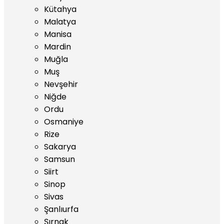
Kütahya
Malatya
Manisa
Mardin
Muğla
Muş
Nevşehir
Niğde
Ordu
Osmaniye
Rize
Sakarya
Samsun
Siirt
Sinop
Sivas
Şanlıurfa
Şırnak