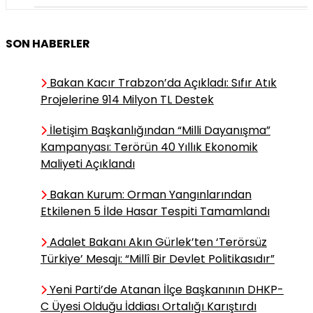
Ece Cantürk / Yazar
SON HABERLER
Bir Zamanlar Anadolu’da
Yetişmeyen Çay Nasıl "Türk
Bakan Kacır Trabzon’da Açıkladı: Sıfır Atık
Çayı" Oldu?
Projelerine 914 Milyon TL Destek
İletişim Başkanlığından “Milli Dayanışma”
Dr. Bayram Şahin /
Kampanyası: Terörün 40 Yıllık Ekonomik
Akademisyen
Maliyeti Açıklandı
Çocuklarda Fiziksel Aktivite,
Sedanter Yaşam ve Obezite
Bakan Kurum: Orman Yangınlarından
İlişkisi
Etkilenen 5 İlde Hasar Tespiti Tamamlandı
Adalet Bakanı Akın Gürlek’ten ‘Terörsüz
Diyetisyen Nida Ekin
Türkiye’ Mesajı: “Millî Bir Devlet Politikasıdır”
Tombul / Yazar
Yeni Parti’de Atanan İlçe Başkanının DHKP-
Açık Büfe Tuzağına
C Üyesi Olduğu İddiası Ortalığı Karıştırdı
Düşmeden Tatilin Keyfini