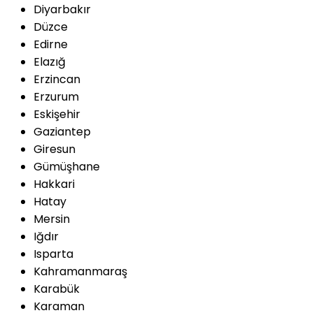
Diyarbakır
Düzce
Edirne
Elazığ
Erzincan
Erzurum
Eskişehir
Gaziantep
Giresun
Gümüşhane
Hakkari
Hatay
Mersin
Iğdır
Isparta
Kahramanmaraş
Karabük
Karaman