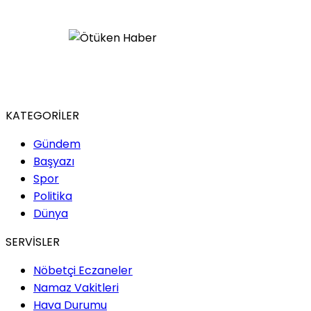
Sıla Şentekin / Yazar
Sessizliğin Kaybolduğu
Çağ
İlarya Atmaca / Yazar
Derin Deniz Sireni: Sessizliğin
KATEGORİLER
ve Cazibenin Mitolojik
Sembolü
Gündem
Başyazı
Spor
Çilem Tanyıldız / Yazar
Politika
Dünya
Kung Fu Panda: Bir
Pandadan Çok Daha Fazlası
SERVİSLER
Nöbetçi Eczaneler
Serkan Demir / CEO
Namaz Vakitleri
Hava Durumu
NATO Zirvesi: Türkiye İçin