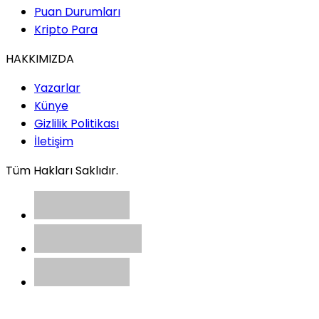
Diplomatik Vitrin, Ekonomik
Puan Durumları
Fırsat ve İş Dünyası İçin Yeni
Kripto Para
Bir Dönemin Kapısı
HAKKIMIZDA
Yazarlar
Doç.Dr.İbrahim Akkaş /
Künye
Akademisyen
Gizlilik Politikası
Boş Zamanın Sosyolojisi:
İletişim
Modern İnsan Neden Boş
Vaktini Yönetemiyor?
Tüm Hakları Saklıdır.
Sedat Yetkin / Gazeteci-
Yazar
NATO Zirvesi Gelmeden
Ankara’ya Belediye Geldi!