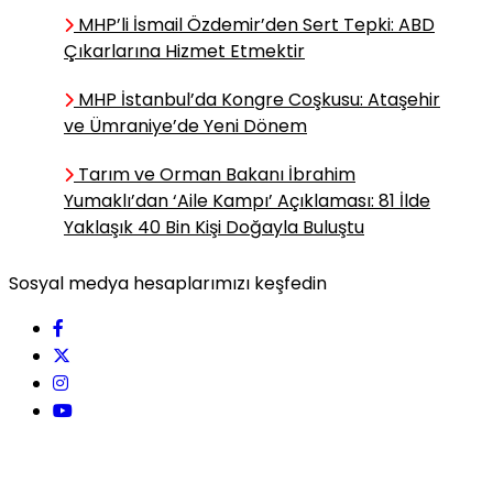
Bilimci,Yazar
MHP’li İsmail Özdemir’den Sert Tepki: ABD
Mizah Maskeli Küstahlık: Atsız
Çıkarlarına Hizmet Etmektir
ve Topal Asker’in
Aynasından Bugüne Bakış
MHP İstanbul’da Kongre Coşkusu: Ataşehir
ve Ümraniye’de Yeni Dönem
Miraç Özmen /
Tarım ve Orman Bakanı İbrahim
Araştırmacı,Yazar
Yumaklı’dan ‘Aile Kampı’ Açıklaması: 81 İlde
Küçük Bir Çocuğa Koca Bir
Yaklaşık 40 Bin Kişi Doğayla Buluştu
Dünya Olan Kadın
Sosyal medya hesaplarımızı keşfedin
Selin Meriç Ünal /
Türkolog,Yazar
Yarım Kalan Cümleler
Cemiyeti