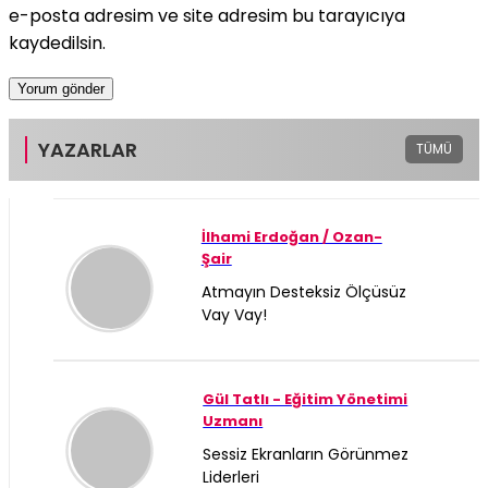
e-posta adresim ve site adresim bu tarayıcıya
kaydedilsin.
YAZARLAR
TÜMÜ
İlhami Erdoğan / Ozan-
Şair
Atmayın Desteksiz Ölçüsüz
Vay Vay!
Gül Tatlı - Eğitim Yönetimi
Uzmanı
Sessiz Ekranların Görünmez
Liderleri