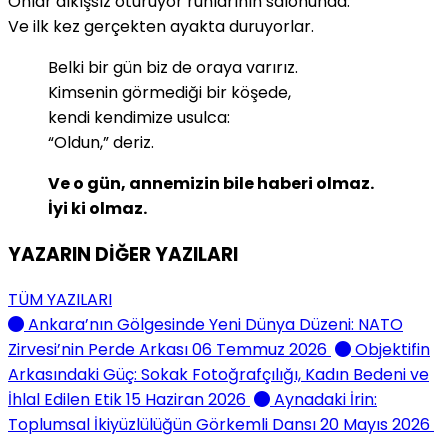
Onlar alkışsız oturuyor ruhlarının salonunda.
Ve ilk kez gerçekten ayakta duruyorlar.
Belki bir gün biz de oraya varırız.
Kimsenin görmediği bir köşede,
kendi kendimize usulca:
“Oldun,” deriz.
Ve o gün, annemizin bile haberi olmaz.
İyi ki olmaz.
YAZARIN DİĞER YAZILARI
TÜM YAZILARI
Ankara’nın Gölgesinde Yeni Dünya Düzeni: NATO
Zirvesi’nin Perde Arkası
06 Temmuz 2026
Objektifin
Arkasındaki Güç: Sokak Fotoğrafçılığı, Kadın Bedeni ve
İhlal Edilen Etik
15 Haziran 2026
Aynadaki İrin:
Toplumsal İkiyüzlülüğün Görkemli Dansı
20 Mayıs 2026