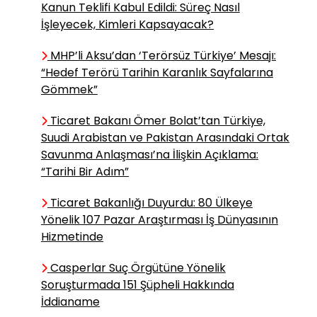
Kanun Teklifi Kabul Edildi: Süreç Nasıl
İlişkisi
İşleyecek, Kimleri Kapsayacak?
MHP’li Aksu’dan ‘Terörsüz Türkiye’ Mesajı:
Diyetisyen Nida Ekin
“Hedef Terörü Tarihin Karanlık Sayfalarına
Tombul / Yazar
Gömmek”
Açık Büfe Tuzağına
Düşmeden Tatilin Keyfini
Ticaret Bakanı Ömer Bolat’tan Türkiye,
Çıkarın
Suudi Arabistan ve Pakistan Arasındaki Ortak
Savunma Anlaşması’na İlişkin Açıklama:
“Tarihi Bir Adım”
Murat Can Çetinkaya /
Uzman Psikolog
Ticaret Bakanlığı Duyurdu: 80 Ülkeye
Yönelik 107 Pazar Araştırması İş Dünyasının
Belirsizliğe Tahammülsüzlük:
İnsan Neden “Kötü de Olsa
Hizmetinde
Sonuç Belli Olsun” İster?
Casperlar Suç Örgütüne Yönelik
Soruşturmada 151 Şüpheli Hakkında
İddianame
Alperen Varol / Halk