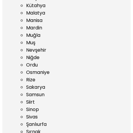
Kütahya
Malatya
Manisa
Mardin
Muğla
Muş
Nevşehir
Niğde
Ordu
Osmaniye
Rize
Sakarya
Samsun
Siirt
Sinop
Sivas
Şanlıurfa
Şırnak