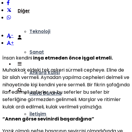
Diğer
Teknoloji
-
+
Sanat
İnsan kendini
inşa etmeden önce işgal etmeli.
Muhakkak eldeki tek askeri sürmeli cepheye. Eline de
Ankara Kulisi
bir silah vermeli. Aynadan yapılma cepheleri delmeli ve
nihayetinde kişi kendini yere sermeli. Bir fikrin şafağında
ilan edilmeli zaferler ve bu seferler bu sefer bir
Hava Durumu
seferliğine görmezden gelinmeli. Marşlar ve ritimler
kulak ardı edilmeli, kulak verilmeli yalnızlığa.
İletişim
“Annen görse sevinirdi başardığına”
Yazık olmalı nefse başarının seyircisi olmadığında ve