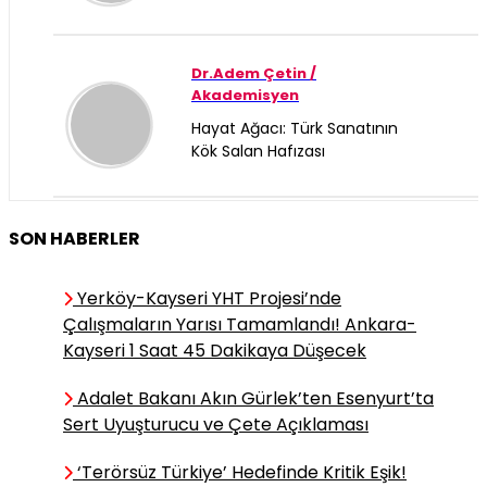
Dr.Adem Çetin /
Akademisyen
Hayat Ağacı: Türk Sanatının
Kök Salan Hafızası
Ece Cantürk / Yazar
SON HABERLER
Bir Zamanlar Anadolu’da
Yetişmeyen Çay Nasıl "Türk
Yerköy-Kayseri YHT Projesi’nde
Çayı" Oldu?
Çalışmaların Yarısı Tamamlandı! Ankara-
Kayseri 1 Saat 45 Dakikaya Düşecek
Adalet Bakanı Akın Gürlek’ten Esenyurt’ta
Dr. Bayram Şahin /
Akademisyen
Sert Uyuşturucu ve Çete Açıklaması
Çocuklarda Fiziksel Aktivite,
‘Terörsüz Türkiye’ Hedefinde Kritik Eşik!
Sedanter Yaşam ve Obezite