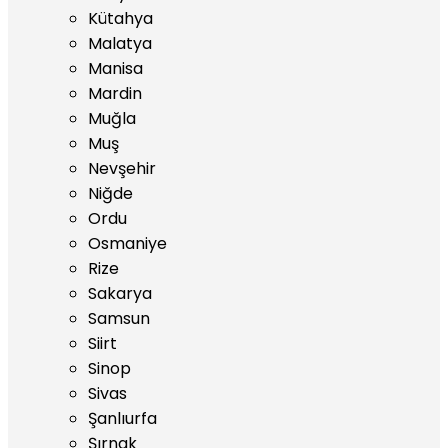
Kütahya
Malatya
Manisa
Mardin
Muğla
Muş
Nevşehir
Niğde
Ordu
Osmaniye
Rize
Sakarya
Samsun
Siirt
Sinop
Sivas
Şanlıurfa
Şırnak