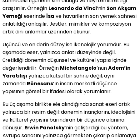
sahnedeki figürlerin kim olduğu ve neyi temsil ettiği
araştırılır. Örneğin
Leonardo da Vinci
‘nin
Son Akşam
Yemeği
eserinde
İsa
ve havarilerin son yemek sahnesi
anlatıldığı anlaşılır. Jestler, mimikler ve kompozisyon
artık dini anlamlar üzerinden okunur.
Üçüncü ve en derin düzey ise ikonolojik yorumdur. Bu
aşamada eser, yalnızca anlatı düzeyinde değil,
üretildiği dönemin düşünsel ve kültürel yapısı içinde
değerlendirilir. Örneğin
Michelangelo
‘nun
Adem’in
Yaratılışı
yalnızca kutsal bir sahne değil, aynı
zamanda
Rönesans
’ın insan merkezli düşünce
yapısının görsel bir ifadesi olarak yorumlanır.
Bu üç aşama birlikte ele alındığında sanat eseri artık
yalnızca bir resim değil; dönemin inançlarını, ideolojisini
ve kültürel yapısını barındıran bir düşünce alanına
dönüşür.
Erwin Panofsky
’nin geliştirdiği bu yöntem,
Avrupa sanatını yalnızca görmekten çıkarıp anlamaya