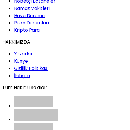
Nöbetçi Eczaneler
Pandadan Çok Daha Fazlası
Namaz Vakitleri
Hava Durumu
Puan Durumları
Serkan Demir / CEO
Kripto Para
NATO Zirvesi: Türkiye İçin
HAKKIMIZDA
Diplomatik Vitrin, Ekonomik
Fırsat ve İş Dünyası İçin Yeni
Yazarlar
Bir Dönemin Kapısı
Künye
Gizlilik Politikası
İletişim
Doç.Dr.İbrahim Akkaş /
Akademisyen
Tüm Hakları Saklıdır.
Boş Zamanın Sosyolojisi:
Modern İnsan Neden Boş
Vaktini Yönetemiyor?
Sedat Yetkin / Gazeteci-