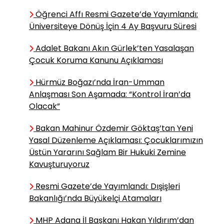
Öğrenci Affı Resmi Gazete’de Yayımlandı:
Üniversiteye Dönüş İçin 4 Ay Başvuru Süresi
Dr. Bayram Şahin /
Akademisyen
Adalet Bakanı Akın Gürlek’ten Yasalaşan
Çocuklarda Fiziksel Aktivite,
Çocuk Koruma Kanunu Açıklaması
Sedanter Yaşam ve Obezite
İlişkisi
Hürmüz Boğazı’nda İran-Umman
Anlaşması Son Aşamada: “Kontrol İran’da
Olacak”
Diyetisyen Nida Ekin
Tombul / Yazar
Bakan Mahinur Özdemir Göktaş’tan Yeni
Açık Büfe Tuzağına
Yasal Düzenleme Açıklaması: Çocuklarımızın
Düşmeden Tatilin Keyfini
Üstün Yararını Sağlam Bir Hukuki Zemine
Çıkarın
Kavuşturuyoruz
Resmi Gazete’de Yayımlandı: Dışişleri
Murat Can Çetinkaya /
Bakanlığı’nda Büyükelçi Atamaları
Uzman Psikolog
MHP Adana İl Başkanı Hakan Yıldırım’dan
Belirsizliğe Tahammülsüzlük: