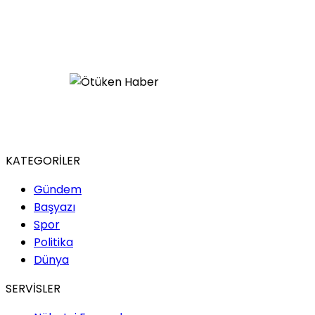
Türkolog,Yazar
Yarım Kalan Cümleler
Cemiyeti
Sıla Şentekin / Yazar
Sessizliğin Kaybolduğu
Çağ
KATEGORİLER
İlarya Atmaca / Yazar
Gündem
Başyazı
Derin Deniz Sireni: Sessizliğin
ve Cazibenin Mitolojik
Spor
Sembolü
Politika
Dünya
SERVİSLER
Çilem Tanyıldız / Yazar
Kung Fu Panda: Bir