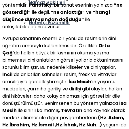
Namaz Vakitleri
yöntemidir.
Panofsky
, bir sanat eserinin yalnızca
“ne
gösterdiği”
ile değil,
“ne anlattığı”
ve
“hangi
düşünce dünyasından doğduğu”
ile
Nöbetçi Eczaneler
anlaşılabileceğini savunur.
Avrupa sanatının önemli bir yönü de resimlerin dini
öğretim amacıyla kullanılmasıdır. Özellikle
Orta
Çağ
’da halkın büyük bir kısmının okuma yazma
bilmemesi, dini anlatıların görsel yollarla aktarılmasını
zorunlu kılmıştır. Bu nedenle kiliseler ve dini yapılar,
İncil
’de anlatılan sahneleri resim, fresk ve vitraylar
aracılığıyla görselleştirmiştir.
İsa Mesih
’in yaşamı,
mucizeleri, çarmıha gerilişi ve dirilişi gibi olaylar, halkın
dini hikâyeleri daha kolay anlaması için görsel bir dile
dönüştürülmüştür. Benimsenen bu yöntem yalnızca
İsa
Mesih
ile sınırlı kalmamış,
Tevratın
ana kaynak olarak
merkez alınması ile diğer peygamberlerin
(Hz. Adem,
Hz.İbrahim, Hz.İsmail ,Hz.İshak, Hz.Nuh…)
yaşamı da