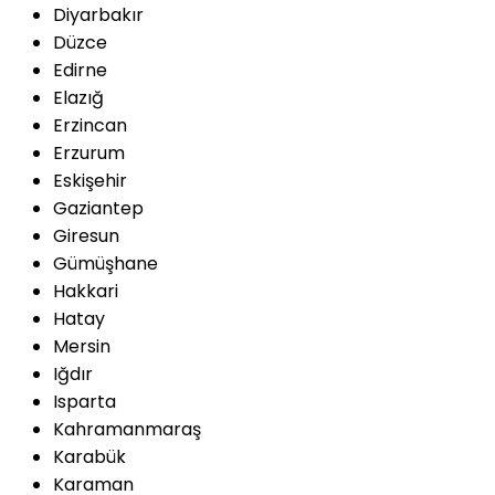
Diyarbakır
Düzce
Edirne
Elazığ
Erzincan
Erzurum
Eskişehir
Gaziantep
Giresun
Gümüşhane
Hakkari
Hatay
Mersin
Iğdır
Isparta
Kahramanmaraş
Karabük
Karaman