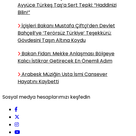
Ayyüce Türkeş Taş’a Sert Tepki: “Haddinizi
İnsan Neden “Kötü de Olsa
Sonuç Belli Olsun” İster?
Bilin!”
İçişleri Bakanı Mustafa Çiftçi’den Devlet
Bahçeli’ye ‘Terörsüz Türkiye’ Teşekkürü:
Alperen Varol / Halk
Gövdesini Taşın Altına Koydu
Bilimci,Yazar
Mizah Maskeli Küstahlık: Atsız
Bakan Fidan: Mekke Anlaşması Bölgeye
ve Topal Asker’in
Kalıcı İstikrar Getirecek En Önemli Adım
Aynasından Bugüne Bakış
Arabesk Müziğin Usta İsmi Cansever
Hayatını Kaybetti
Miraç Özmen /
Araştırmacı,Yazar
Sosyal medya hesaplarımızı keşfedin
Küçük Bir Çocuğa Koca Bir
Dünya Olan Kadın
Selin Meriç Ünal /