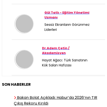
Gül Tatlı - Eğitim Yönetimi
Uzmanı
Sessiz Ekranların Görünmez
Liderleri
Dr.Adem Çetin /
Akademisyen
Hayat Ağacı: Türk Sanatının
Kök Salan Hafızası
Ece Cantürk / Yazar
SON HABERLER
Bir Zamanlar Anadolu’da
Yetişmeyen Çay Nasıl "Türk
Bakan Bolat Açıkladı: Habur’da 2026’nın TIR
Çayı" Oldu?
Çıkış Rekoru Kırıldı