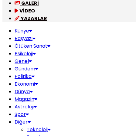
GALERİ
VİDEO
YAZARLAR
Künye
Başyazı
Ötüken Sanat
Psikoloji
Genel
Gündem
Politika
Ekonomi
Dünya
Magazin
Astroloji
Spor
Diğer
Teknoloji