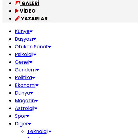
GALERİ
VİDEO
YAZARLAR
Künye
Başyazı
Ötüken Sanat
Psikoloji
Genel
Gündem
Politika
Ekonomi
Dünya
Magazin
Astroloji
Spor
Diğer
Teknoloji