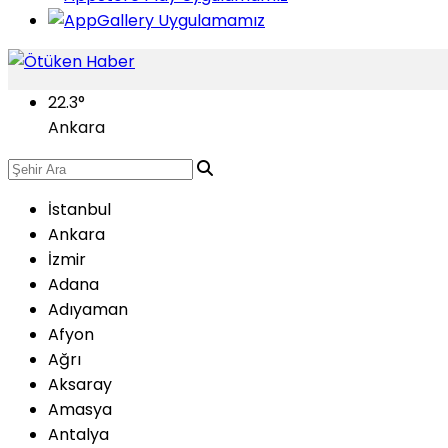
22.3
°
Ankara
İstanbul
Ankara
İzmir
Adana
Adıyaman
Afyon
Ağrı
Aksaray
Amasya
Antalya