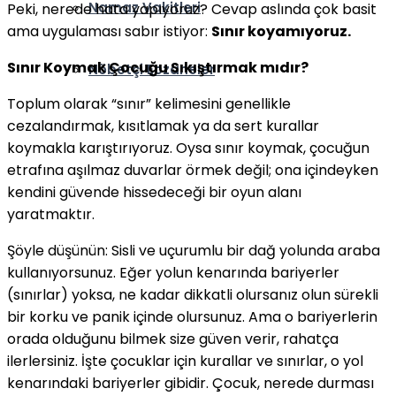
Namaz Vakitleri
Peki, nerede hata yapıyoruz? Cevap aslında çok basit
ama uygulaması sabır istiyor:
Sınır koyamıyoruz.
Sınır Koymak Çocuğu Sıkıştırmak mıdır?
Nöbetçi Eczaneler
Toplum olarak “sınır” kelimesini genellikle
cezalandırmak, kısıtlamak ya da sert kurallar
koymakla karıştırıyoruz. Oysa sınır koymak, çocuğun
etrafına aşılmaz duvarlar örmek değil; ona içindeyken
kendini güvende hissedeceği bir oyun alanı
yaratmaktır.
Şöyle düşünün: Sisli ve uçurumlu bir dağ yolunda araba
kullanıyorsunuz. Eğer yolun kenarında bariyerler
(sınırlar) yoksa, ne kadar dikkatli olursanız olun sürekli
bir korku ve panik içinde olursunuz. Ama o bariyerlerin
orada olduğunu bilmek size güven verir, rahatça
ilerlersiniz. İşte çocuklar için kurallar ve sınırlar, o yol
kenarındaki bariyerler gibidir. Çocuk, nerede durması