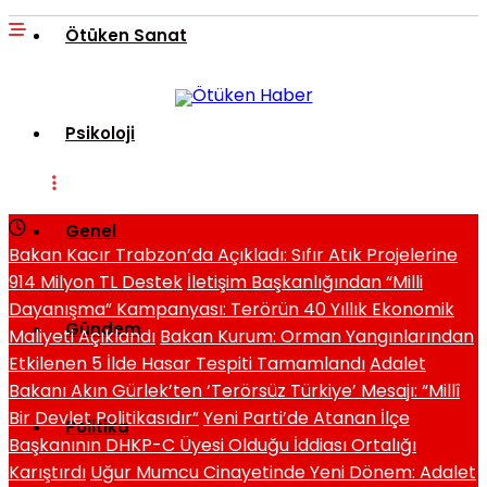
Ötüken Sanat
Psikoloji
Genel
Bakan Kacır Trabzon’da Açıkladı: Sıfır Atık Projelerine
914 Milyon TL Destek
İletişim Başkanlığından “Milli
Dayanışma” Kampanyası: Terörün 40 Yıllık Ekonomik
Gündem
Maliyeti Açıklandı
Bakan Kurum: Orman Yangınlarından
Etkilenen 5 İlde Hasar Tespiti Tamamlandı
Adalet
Bakanı Akın Gürlek’ten ‘Terörsüz Türkiye’ Mesajı: “Millî
Bir Devlet Politikasıdır”
Yeni Parti’de Atanan İlçe
Politika
Başkanının DHKP-C Üyesi Olduğu İddiası Ortalığı
Karıştırdı
Uğur Mumcu Cinayetinde Yeni Dönem: Adalet