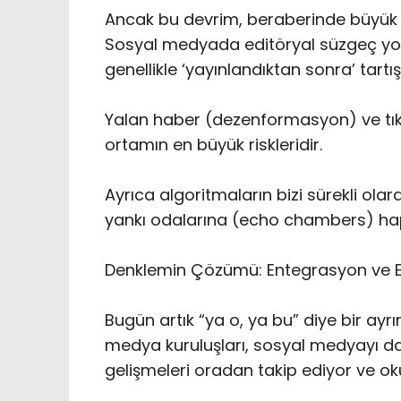
‎Ancak bu devrim, beraberinde büyük b
‎Sosyal medyada editöryal süzgeç yok
genellikle ‘yayınlandıktan sonra’ tartışı
‎Yalan haber (dezenformasyon) ve tıkl
ortamın en büyük riskleridir.
‎Ayrıca algoritmaların bizi sürekli ola
yankı odalarına (echo chambers) hap
‎Denklemin Çözümü: Entegrasyon ve El
‎Bugün artık “ya o, ya bu” diye bir ay
medya kuruluşları, sosyal medyayı dağ
gelişmeleri oradan takip ediyor ve ok