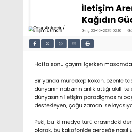
‎İletişim A
Kağıdın Güc
Giriş: 23-10-2025 02:10
Gü
‎Hafta sonu çayımı içerken masamdak
Bir yanda mürekkep kokan, özenle tas
dünyanın nabzının anlık attığı akıllı 
dünyasının iletişim paradigmasını baş
destekleyen, çoğu zaman ise kıyasıya
Peki, bu iki medya türü arasındaki den
olarak, bu kakofonide gerçeğe nasıl 