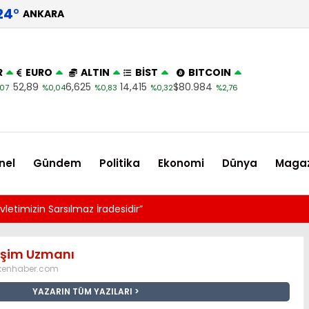
24
°
ANKARA
R
EURO
ALTIN
BİST
BITCOIN
52,89
6,625
14,415
$80.984
07
%0,04
%0,83
%0,32
%2,76
nel
Gündem
Politika
Ekonomi
Dünya
Magaz
Beşte
lişim Uzmanı
kenhaber.com
YAZARIN TÜM YAZILARI