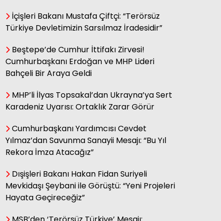
İçişleri Bakanı Mustafa Çiftçi: “Terörsüz
Ece Cantürk / Yazar
Türkiye Devletimizin Sarsılmaz İradesidir”
Bir Zamanlar Anadolu’da
Yetişmeyen Çay Nasıl "Türk Çayı"
Beştepe’de Cumhur İttifakı Zirvesi!
Oldu?
Cumhurbaşkanı Erdoğan ve MHP Lideri
Bahçeli Bir Araya Geldi
MHP’li İlyas Topsakal’dan Ukrayna’ya Sert
Dr. Bayram Şahin /
Akademisyen
Karadeniz Uyarısı: Ortaklık Zarar Görür
Çocuklarda Fiziksel Aktivite,
Sedanter Yaşam ve Obezite
Cumhurbaşkanı Yardımcısı Cevdet
İlişkisi
Yılmaz’dan Savunma Sanayii Mesajı: “Bu Yıl
Rekora İmza Atacağız”
Diyetisyen Nida Ekin Tombul /
Dışişleri Bakanı Hakan Fidan Suriyeli
Yazar
Mevkidaşı Şeybani ile Görüştü: “Yeni Projeleri
Açık Büfe Tuzağına Düşmeden
Hayata Geçireceğiz”
Tatilin Keyfini Çıkarın
MSB’den ‘Terörsüz Türkiye’ Mesajı: