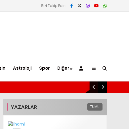
Bizi Takip Edin
in
Astroloji
Spor
Diğer
pe’de Cumhur İttifakı Zirvesi! Cumhurbaşkanı Erdoğan ve MHP Lider
YAZARLAR
TÜMÜ