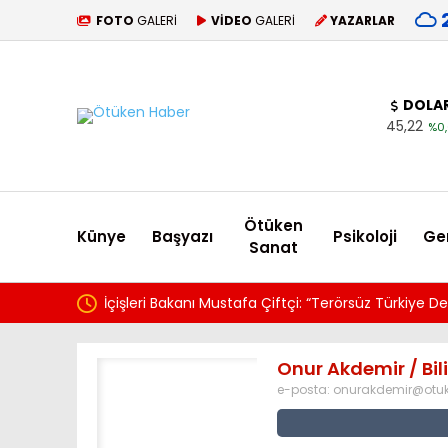
FOTO
GALERİ
VİDEO
GALERİ
YAZARLAR
DOLA
45,22
%0,
Ötüken
Künye
Başyazı
Psikoloji
Ge
Sanat
fa Çiftçi: “Terörsüz Türkiye Devletimizin Sarsılmaz İradesidir”
Onur Akdemir / Bi
e-posta:
onurakdemir@otu