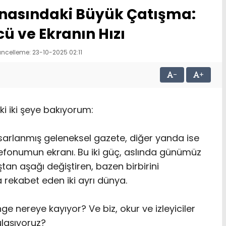
renasındaki Büyük Çatışma:
ü ve Ekranın Hızı
ncelleme: 23-10-2025 02:11
-
+
i iki şeye bakıyorum:
arlanmış geleneksel gazete, diğer yanda ise
telefonumun ekranı. Bu iki güç, aslında günümüz
tan aşağı değiştiren, bazen birbirini
 rekabet eden iki ayrı dünya.
ge nereye kayıyor? Ve biz, okur ve izleyiciler
ulaşıyoruz?