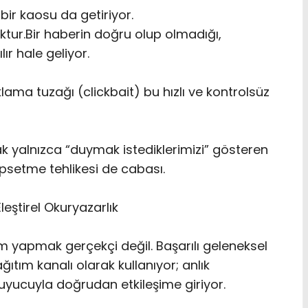
ir kaosu da getiriyor.
tur.Bir haberin doğru olup olmadığı,
lır hale geliyor.
ama tuzağı (clickbait) bu hızlı ve kontrolsüz
rak yalnızca “duymak istediklerimizi” gösteren
setme tehlikesi de cabası.
eştirel Okuryazarlık
rım yapmak gerçekçi değil. Başarılı geleneksel
ıtım kanalı olarak kullanıyor; anlık
uyucuyla doğrudan etkileşime giriyor.