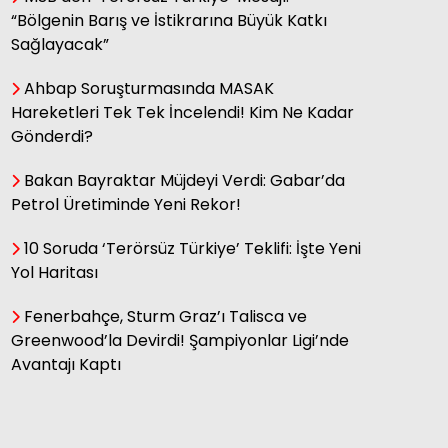
“Bölgenin Barış ve İstikrarına Büyük Katkı
Murat Can Çetinkaya / Uzman
Sağlayacak”
Psikolog
Belirsizliğe Tahammülsüzlük:
Ahbap Soruşturmasında MASAK
İnsan Neden “Kötü de Olsa Sonuç
Belli Olsun” İster?
Hareketleri Tek Tek İncelendi! Kim Ne Kadar
Gönderdi?
Bakan Bayraktar Müjdeyi Verdi: Gabar’da
Alperen Varol / Halk
Bilimci,Yazar
Petrol Üretiminde Yeni Rekor!
Mizah Maskeli Küstahlık: Atsız ve
Topal Asker’in Aynasından
10 Soruda ‘Terörsüz Türkiye’ Teklifi: İşte Yeni
Bugüne Bakış
Yol Haritası
Fenerbahçe, Sturm Graz’ı Talisca ve
Miraç Özmen /
Greenwood’la Devirdi! Şampiyonlar Ligi’nde
Araştırmacı,Yazar
Avantajı Kaptı
Küçük Bir Çocuğa Koca Bir Dünya
Olan Kadın